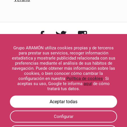
Grupo ARAMÓN utiliza cookies propias y de terceros
para prestar sus servicios, recoger información
estadística y mostrarle publicidad relacionada con sus
preferencias mediante el análisis de sus hábitos de
navegación. Puede obtener más información sobre las
Descargar en
cookies, o bien conocer cómo cambiar la
App Store
configuración en nuestra
Política de cookies
. Si
aceptas su uso, Google te informa
aquí
de cómo
tratará tus datos.
Descargar en
Configurar
Google Play