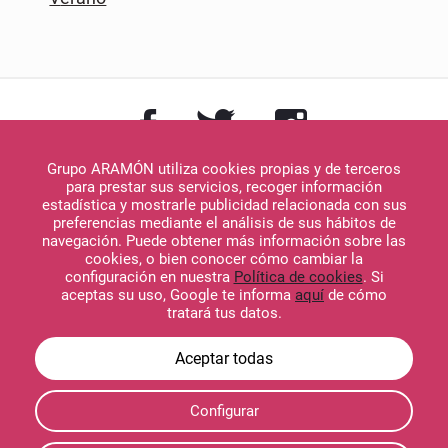
Grupo ARAMÓN utiliza cookies propias y de terceros
para prestar sus servicios, recoger información
estadística y mostrarle publicidad relacionada con sus
preferencias mediante el análisis de sus hábitos de
navegación. Puede obtener más información sobre las
Descargar en
cookies, o bien conocer cómo cambiar la
App Store
configuración en nuestra
Política de cookies
. Si
aceptas su uso, Google te informa
aquí
de cómo
tratará tus datos.
Descargar en
Configurar
Google Play