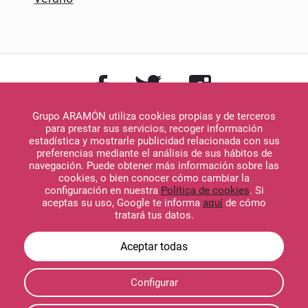
Grupo ARAMÓN utiliza cookies propias y de terceros
para prestar sus servicios, recoger información
estadística y mostrarle publicidad relacionada con sus
preferencias mediante el análisis de sus hábitos de
navegación. Puede obtener más información sobre las
Descargar en
cookies, o bien conocer cómo cambiar la
App Store
configuración en nuestra
Política de cookies
. Si
aceptas su uso, Google te informa
aquí
de cómo
tratará tus datos.
Descargar en
Configurar
Google Play