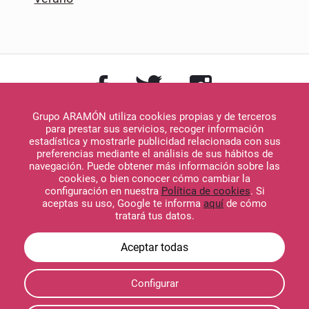
Grupo ARAMÓN utiliza cookies propias y de terceros
para prestar sus servicios, recoger información
estadística y mostrarle publicidad relacionada con sus
preferencias mediante el análisis de sus hábitos de
navegación. Puede obtener más información sobre las
Descargar en
cookies, o bien conocer cómo cambiar la
App Store
configuración en nuestra
Política de cookies
. Si
aceptas su uso, Google te informa
aquí
de cómo
tratará tus datos.
Descargar en
Configurar
Google Play