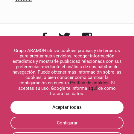
Grupo ARAMÓN utiliza cookies propias y de terceros
para prestar sus servicios, recoger información
estadística y mostrarle publicidad relacionada con sus
preferencias mediante el análisis de sus hábitos de
navegación. Puede obtener más información sobre las
Descargar en
cookies, o bien conocer cómo cambiar la
App Store
configuración en nuestra
Política de cookies
. Si
aceptas su uso, Google te informa
aquí
de cómo
tratará tus datos.
Descargar en
Configurar
Google Play