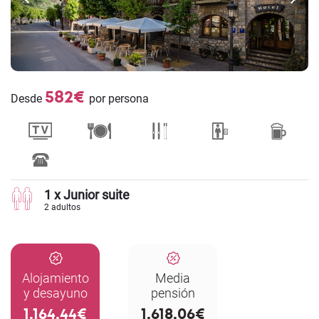
582€
Desde
por persona
1 x Junior suite
2 adultos
Alojamiento
Media
y desayuno
pensión
1.164,44€
1.618,06€