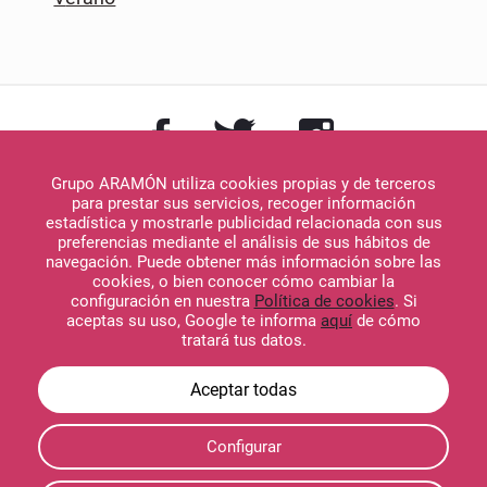
Grupo ARAMÓN utiliza cookies propias y de terceros
para prestar sus servicios, recoger información
estadística y mostrarle publicidad relacionada con sus
preferencias mediante el análisis de sus hábitos de
navegación. Puede obtener más información sobre las
Descargar en
cookies, o bien conocer cómo cambiar la
App Store
configuración en nuestra
Política de cookies
. Si
aceptas su uso, Google te informa
aquí
de cómo
tratará tus datos.
Descargar en
Configurar
Google Play