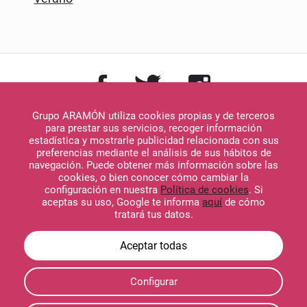
Grupo ARAMÓN utiliza cookies propias y de terceros
para prestar sus servicios, recoger información
estadística y mostrarle publicidad relacionada con sus
preferencias mediante el análisis de sus hábitos de
navegación. Puede obtener más información sobre las
Descargar en
cookies, o bien conocer cómo cambiar la
App Store
configuración en nuestra
Política de cookies
. Si
aceptas su uso, Google te informa
aquí
de cómo
tratará tus datos.
Descargar en
Configurar
Google Play