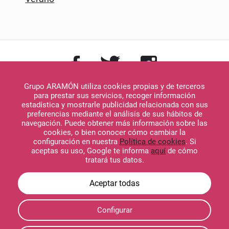
Grupo ARAMÓN utiliza cookies propias y de terceros
para prestar sus servicios, recoger información
estadística y mostrarle publicidad relacionada con sus
preferencias mediante el análisis de sus hábitos de
navegación. Puede obtener más información sobre las
Descargar en
cookies, o bien conocer cómo cambiar la
App Store
configuración en nuestra
Política de cookies
. Si
aceptas su uso, Google te informa
aquí
de cómo
tratará tus datos.
Descargar en
Configurar
Google Play