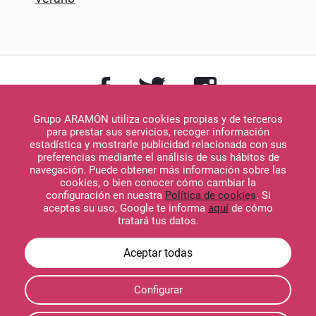
Grupo ARAMÓN utiliza cookies propias y de terceros
para prestar sus servicios, recoger información
estadística y mostrarle publicidad relacionada con sus
preferencias mediante el análisis de sus hábitos de
navegación. Puede obtener más información sobre las
Descargar en
cookies, o bien conocer cómo cambiar la
App Store
configuración en nuestra
Política de cookies
. Si
aceptas su uso, Google te informa
aquí
de cómo
tratará tus datos.
Descargar en
Configurar
Google Play