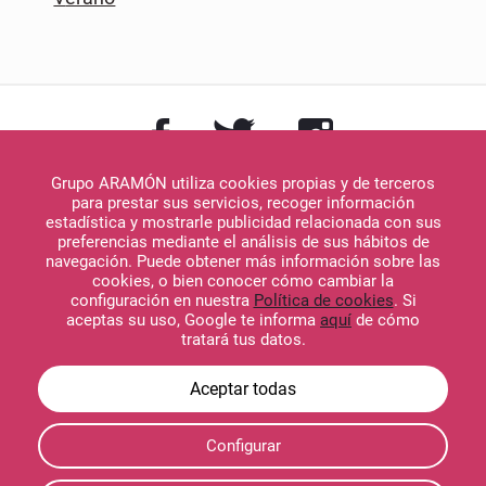
Grupo ARAMÓN utiliza cookies propias y de terceros
para prestar sus servicios, recoger información
estadística y mostrarle publicidad relacionada con sus
preferencias mediante el análisis de sus hábitos de
navegación. Puede obtener más información sobre las
Descargar en
cookies, o bien conocer cómo cambiar la
App Store
configuración en nuestra
Política de cookies
. Si
aceptas su uso, Google te informa
aquí
de cómo
tratará tus datos.
Descargar en
Configurar
Google Play