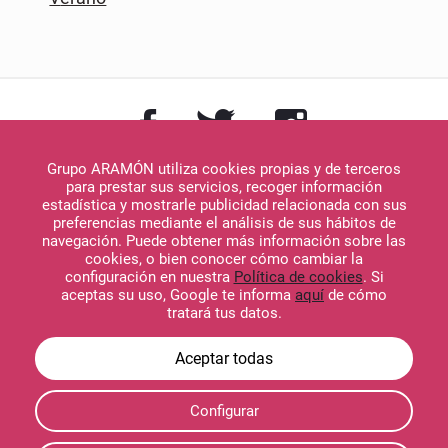
Grupo ARAMÓN utiliza cookies propias y de terceros
para prestar sus servicios, recoger información
estadística y mostrarle publicidad relacionada con sus
preferencias mediante el análisis de sus hábitos de
navegación. Puede obtener más información sobre las
Descargar en
cookies, o bien conocer cómo cambiar la
App Store
configuración en nuestra
Política de cookies
. Si
aceptas su uso, Google te informa
aquí
de cómo
tratará tus datos.
Descargar en
Configurar
Google Play