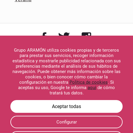
Grupo ARAMÓN utiliza cookies propias y de terceros
para prestar sus servicios, recoger información
estadística y mostrarle publicidad relacionada con sus
preferencias mediante el análisis de sus hábitos de
navegación. Puede obtener más información sobre las
Descargar en
cookies, o bien conocer cómo cambiar la
App Store
configuración en nuestra
Política de cookies
. Si
aceptas su uso, Google te informa
aquí
de cómo
tratará tus datos.
Descargar en
Configurar
Google Play