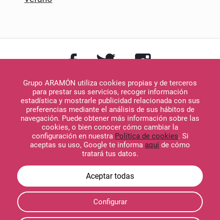
Grupo ARAMÓN utiliza cookies propias y de terceros
para prestar sus servicios, recoger información
estadística y mostrarle publicidad relacionada con sus
preferencias mediante el análisis de sus hábitos de
navegación. Puede obtener más información sobre las
Descargar en
cookies, o bien conocer cómo cambiar la
App Store
configuración en nuestra
Política de cookies
. Si
aceptas su uso, Google te informa
aquí
de cómo
tratará tus datos.
Descargar en
Configurar
Google Play