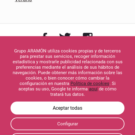
Grupo ARAMÓN utiliza cookies propias y de terceros
para prestar sus servicios, recoger información
estadística y mostrarle publicidad relacionada con sus
preferencias mediante el análisis de sus hábitos de
navegación. Puede obtener más información sobre las
Descargar en
cookies, o bien conocer cómo cambiar la
App Store
configuración en nuestra
Política de cookies
. Si
aceptas su uso, Google te informa
aquí
de cómo
tratará tus datos.
Descargar en
Configurar
Google Play