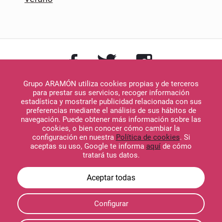
Grupo ARAMÓN utiliza cookies propias y de terceros
para prestar sus servicios, recoger información
estadística y mostrarle publicidad relacionada con sus
preferencias mediante el análisis de sus hábitos de
navegación. Puede obtener más información sobre las
Descargar en
cookies, o bien conocer cómo cambiar la
App Store
configuración en nuestra
Política de cookies
. Si
aceptas su uso, Google te informa
aquí
de cómo
tratará tus datos.
Descargar en
Configurar
Google Play