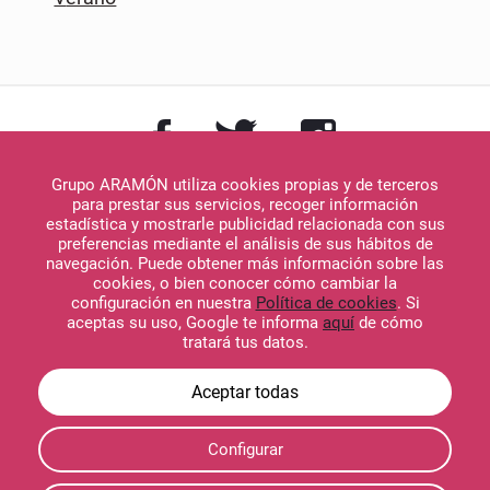
Grupo ARAMÓN utiliza cookies propias y de terceros
para prestar sus servicios, recoger información
estadística y mostrarle publicidad relacionada con sus
preferencias mediante el análisis de sus hábitos de
navegación. Puede obtener más información sobre las
Descargar en
cookies, o bien conocer cómo cambiar la
App Store
configuración en nuestra
Política de cookies
. Si
aceptas su uso, Google te informa
aquí
de cómo
tratará tus datos.
Descargar en
Configurar
Google Play