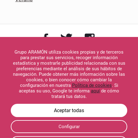
Grupo ARAMÓN utiliza cookies propias y de terceros
para prestar sus servicios, recoger información
estadística y mostrarle publicidad relacionada con sus
preferencias mediante el análisis de sus hábitos de
navegación. Puede obtener más información sobre las
Descargar en
cookies, o bien conocer cómo cambiar la
App Store
configuración en nuestra
Política de cookies
. Si
aceptas su uso, Google te informa
aquí
de cómo
tratará tus datos.
Descargar en
Configurar
Google Play