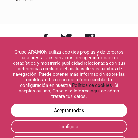
Grupo ARAMÓN utiliza cookies propias y de terceros
para prestar sus servicios, recoger información
estadística y mostrarle publicidad relacionada con sus
preferencias mediante el análisis de sus hábitos de
navegación. Puede obtener más información sobre las
Descargar en
cookies, o bien conocer cómo cambiar la
App Store
configuración en nuestra
Política de cookies
. Si
aceptas su uso, Google te informa
aquí
de cómo
tratará tus datos.
Descargar en
Configurar
Google Play