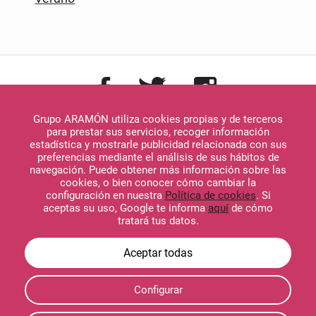
Grupo ARAMÓN utiliza cookies propias y de terceros
para prestar sus servicios, recoger información
estadística y mostrarle publicidad relacionada con sus
preferencias mediante el análisis de sus hábitos de
navegación. Puede obtener más información sobre las
Descargar en
cookies, o bien conocer cómo cambiar la
App Store
configuración en nuestra
Política de cookies
. Si
aceptas su uso, Google te informa
aquí
de cómo
tratará tus datos.
Descargar en
Configurar
Google Play