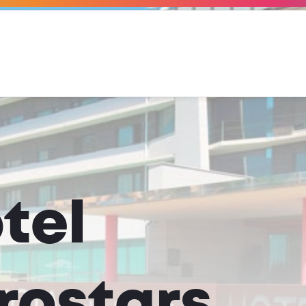
tel
rostars