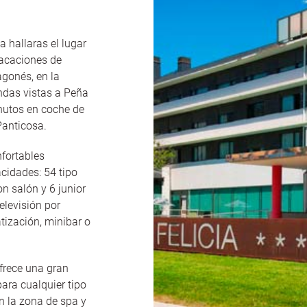
a hallaras el lugar
vacaciones de
agonés, en la
ndas vistas a Peña
nutos en coche de
Panticosa.
fortables
cidades: 54 tipo
n salón y 6 junior
elevisión por
atización, minibar o
ofrece una gran
ara cualquier tipo
n la zona de spa y