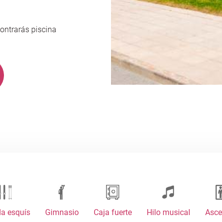
ontrarás piscina
a esquís
Gimnasio
Caja fuerte
Hilo musical
Asce