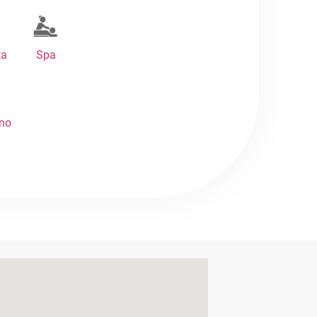
ta
Spa
ono