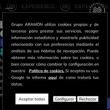
PRÓXIMOS EVENTOS
LA PERFECTA
Grupo ARAMÓN utiliza cookies propias y de
COMBINACIÓN
terceros para prestar sus servicios, recoger
información estadística y mostrarle publicidad
DE MÚSICA
relacionada con sus preferencias mediante el
& NIEVE
análisis de sus hábitos de navegación. Puede
obtener más información sobre las cookies, o
Marchica Experience lleva las vibes del mejor
bien conocer cómo cambiar la configuración en
après-ski de España a diferentes escenarios de
nuestra
Política de cookies.
Si aceptas su uso,
las estaciones del Grupo Aramón. Tres
Google te informa
aquí
de como tratará tus
estaciones, diez escenarios y un propósito muy
datos.
claro: ofrecer la programación musical más top
en un entorno único.