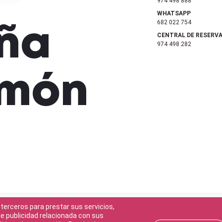
974 498 888
WHATSAPP
682 022 754
ña
CENTRAL DE RESERV
974 498 282
amón
terceros para prestar sus servicios,
e publicidad relacionada con sus