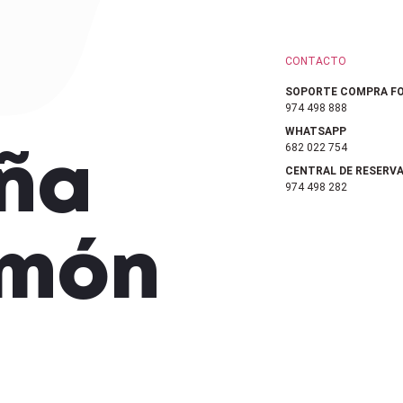
CONTACTO
SOPORTE COMPRA FO
974 498 888
WHATSAPP
682 022 754
ña
CENTRAL DE RESERV
974 498 282
amón