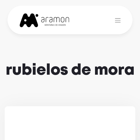
Skip
to
content
rubielos de mora