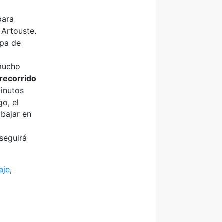
ara
 Artouste.
opa de
 mucho
recorrido
minutos
o, el
 bajar en
 seguirá
aje
,