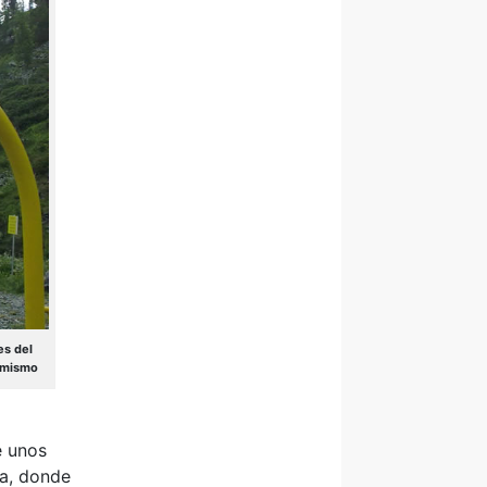
es del
í mismo
e unos
ba, donde