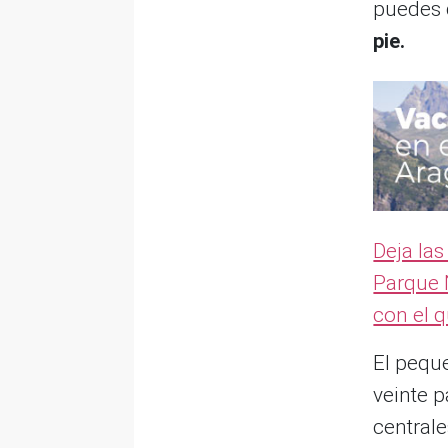
puedes 
pie.
Deja las
Parque 
con el q
El peque
veinte p
centrale