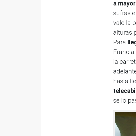
a mayor
sufras e
vale la 
alturas 
Para
lle
Francia
la carre
adelante
hasta ll
telecab
se lo p