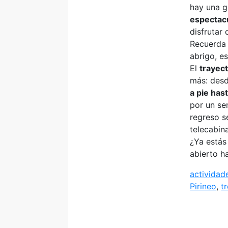
hay una g
espectacu
disfrutar
Recuerd
abrigo, e
El
trayect
más: desd
a pie has
por un se
regreso s
telecabin
¿Ya estás
abierto ha
actividad
Pirineo
,
t