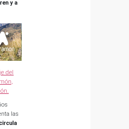
tren y a
je del
amón,
ión.
ños
enta las
circula