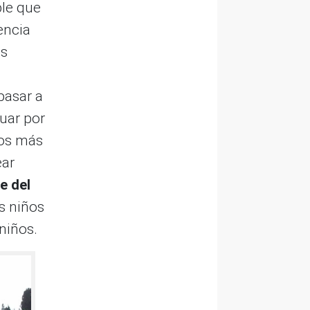
ble que
encia
as
 pasar a
nuar por
ros más
ear
e del
os niños
niños.