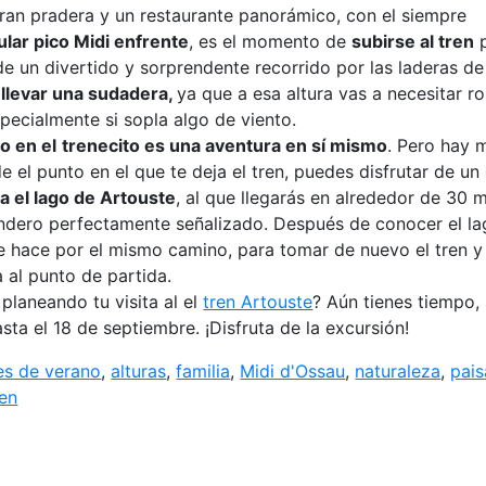
ran pradera y un restaurante panorámico, con el siempre
lar pico Midi enfrente
, es el momento de
subirse al tren
p
 de un divertido y sorprendente recorrido por las laderas de
a
llevar una sudadera,
ya que a esa altura vas a necesitar r
specialmente si sopla algo de viento.
o en el
trenecito es una aventura en sí mismo
. Pero hay
e el punto en el que te deja el tren, puedes disfrutar de un
ta el lago de Artouste
, al que llegarás en alrededor de 30 
ndero perfectamente señalizado. Después de conocer el lag
e hace por el mismo camino, para tomar de nuevo el tren y
a al punto de partida.
 planeando tu visita al el
tren Artouste
? Aún tienes tiempo,
sta el 18 de septiembre. ¡Disfruta de la excursión!
es de verano
,
alturas
,
familia
,
Midi d'Ossau
,
naturaleza
,
pais
ren