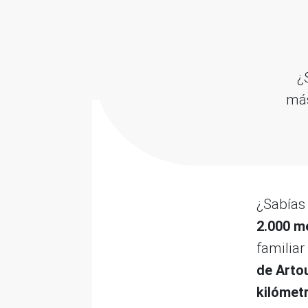
¿
más
¿Sabías
2.000 me
familiar
de Arto
kilómet