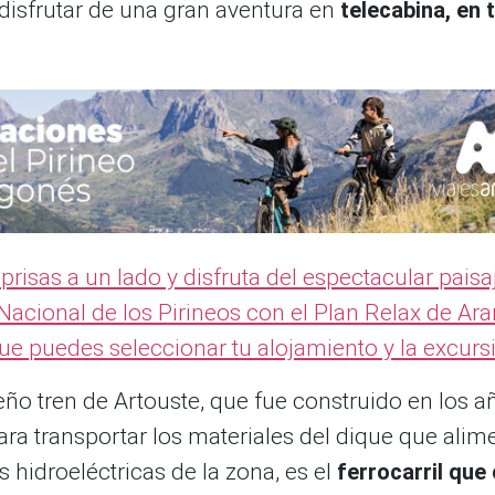
disfrutar de una gran aventura en
telecabina, en 
 prisas a un lado y disfruta del espectacular paisa
Nacional de los Pirineos con el Plan Relax de Ar
ue puedes seleccionar tu alojamiento y la excurs
ño tren de Artouste, que fue construido en los a
ara transportar los materiales del dique que alim
s hidroeléctricas de la zona, es el
ferrocarril que 