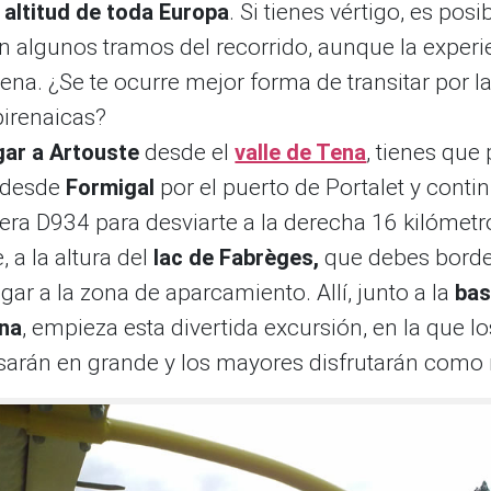
 altitud de toda Europa
. Si tienes vértigo, es posi
n algunos tramos del recorrido, aunque la experi
pena. ¿Se te ocurre mejor forma de transitar por l
pirenaicas?
gar a Artouste
desde el
valle de Tena
, tienes que
 desde
Formigal
por el puerto de Portalet y conti
tera D934 para desviarte a la derecha 16 kilómet
, a la altura del
lac de Fabrèges,
que debes bord
egar a la zona de aparcamiento. Allí, junto a la
bas
ina
, empieza esta divertida excursión, en la que l
asarán en grande y los mayores disfrutarán como 