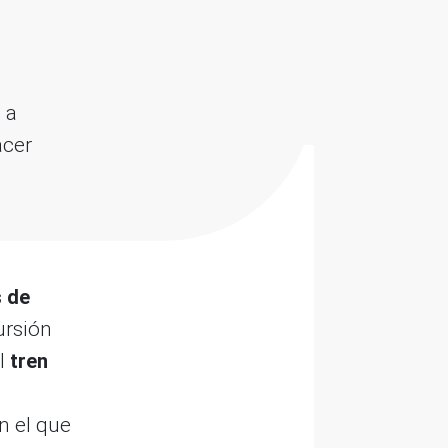
 a
acer
 de
ursión
al
tren
n el que