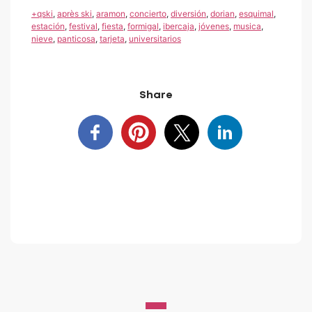
+qski
,
après ski
,
aramon
,
concierto
,
diversión
,
dorian
,
esquimal
,
estación
,
festival
,
fiesta
,
formigal
,
ibercaja
,
jóvenes
,
musica
,
nieve
,
panticosa
,
tarjeta
,
universitarios
Share