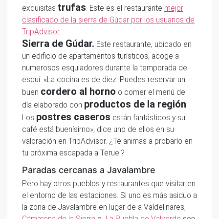
trufas
exquisitas
. Este es el restaurante
mejor
clasificado de la sierra de Gúdar por los usuarios de
TripAdvisor
Sierra de Gúdar.
Este restaurante, ubicado en
un edificio de apartamentos turísticos, acoge a
numerosos esquiadores durante la temporada de
esquí. «La cocina es de diez. Puedes reservar un
cordero al horno
buen
o comer el menú del
productos de la región
día elaborado con
.
postres caseros
Los
están fantásticos y su
café está buenísimo», dice uno de ellos en su
valoración en TripAdvisor. ¿Te animas a probarlo en
tu próxima escapada a Teruel?
Paradas cercanas a Javalambre
Pero hay otros pueblos y restaurantes que visitar en
el entorno de las estaciones. Si uno es más asiduo a
la zona de Javalambre en lugar de a Valdelinares,
Camarena de la Sierra
o
La Puebla de Valverde
son