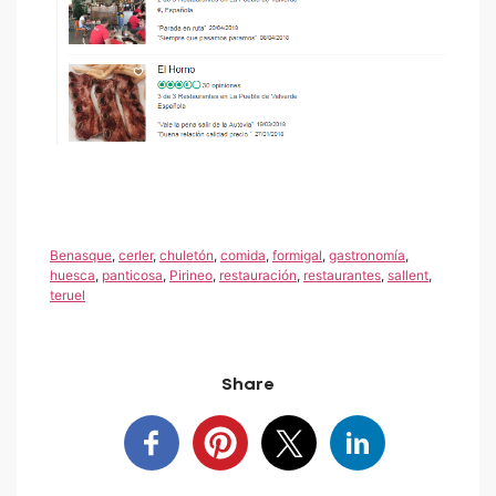
Benasque
,
cerler
,
chuletón
,
comida
,
formigal
,
gastronomía
,
huesca
,
panticosa
,
Pirineo
,
restauración
,
restaurantes
,
sallent
,
teruel
Share