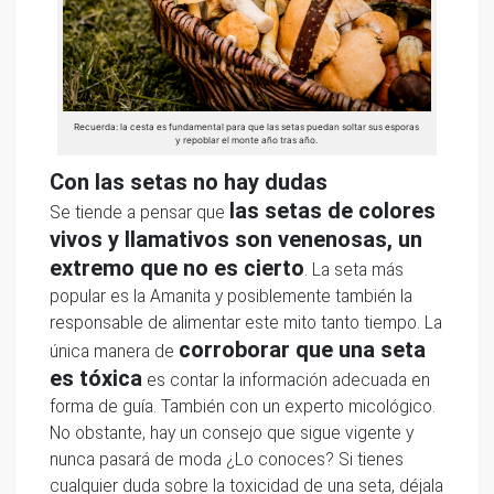
Recuerda: la cesta es fundamental para que las setas puedan soltar sus esporas
y repoblar el monte año tras año.
Con las setas no hay dudas
las setas de colores
Se tiende a pensar que
vivos y llamativos son venenosas, un
extremo que no es cierto
. La seta más
popular es la Amanita y posiblemente también la
responsable de alimentar este mito tanto tiempo. La
corroborar que una seta
única manera de
es tóxica
es contar la información adecuada en
forma de guía. También con un experto micológico.
No obstante, hay un consejo que sigue vigente y
nunca pasará de moda ¿Lo conoces? Si tienes
cualquier duda sobre la toxicidad de una seta, déjala