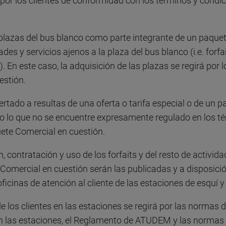
 por los clientes de conformidad con los términos y condi
plazas del bus blanco como parte integrante de un paque
es y servicios ajenos a la plaza del bus blanco (i.e. forfai
). En este caso, la adquisición de las plazas se regirá por
estión.
ertado a resultas de una oferta o tarifa especial o de un p
o lo que no se encuentre expresamente regulado en los té
quete Comercial en cuestión.
 contratación y uso de los forfaits y del resto de activida
e Comercial en cuestión serán las publicadas y a disposic
oficinas de atención al cliente de las estaciones de esquí
 los clientes en las estaciones se regirá por las normas d
 las estaciones, el Reglamento de ATUDEM y las normas d