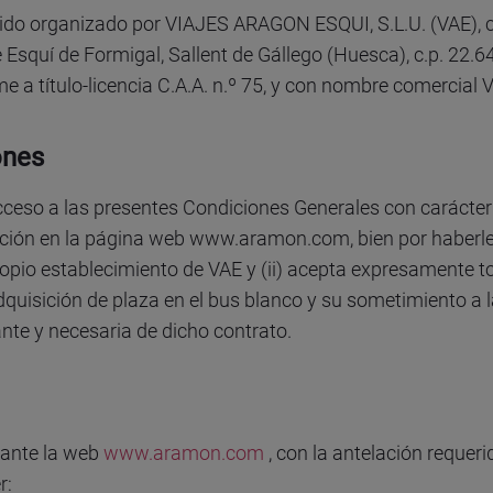
sido organizado por VIAJES ARAGON ESQUI, S.L.U. (VAE), c
e Esquí de Formigal, Sallent de Gállego (Huesca), c.p. 22.6
e a título-licencia C.A.A. n.º 75, y con nombre comerci
ones
acceso a las presentes Condiciones Generales con carácter 
ición en la página web www.aramon.com, bien por haberle 
propio establecimiento de VAE y (ii) acepta expresamente 
dquisición de plaza en el bus blanco y su sometimiento a 
nte y necesaria de dicho contrato.
iante la web
www.aramon.com
, con la antelación requer
r: