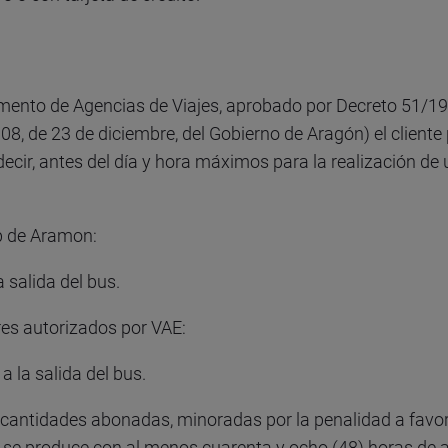
mento de Agencias de Viajes, aprobado por Decreto 51/199
, de 23 de diciembre, del Gobierno de Aragón) el cliente p
 decir, antes del día y hora máximos para la realización d
eb de Aramon:
a salida del bus.
res autorizados por VAE:
a la salida del bus.
 cantidades abonadas, minoradas por la penalidad a favor
ón se produce con al menos cuarenta y ocho (48) horas de a