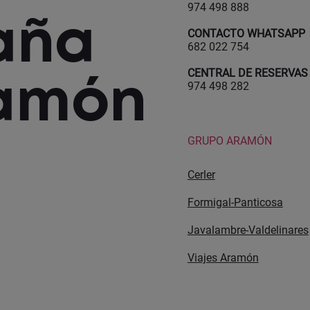
974 498 888
aña
CONTACTO WHATSAPP
682 022 754
ramón
CENTRAL DE RESERVAS
974 498 282
GRUPO ARAMÓN
Cerler
Formigal-Panticosa
Javalambre-Valdelinares
Viajes Aramón