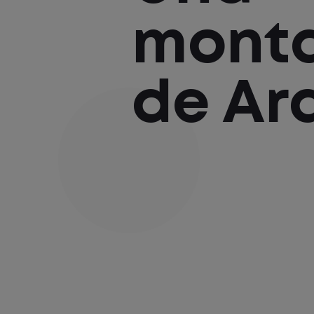
mont
de A