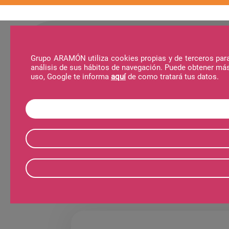
Grupo ARAMÓN utiliza cookies propias y de terceros para 
análisis de sus hábitos de navegación. Puede obtener má
Destinos
Actividades
Viajes Aramón
uso, Google te informa
aquí
de como tratará tus datos.