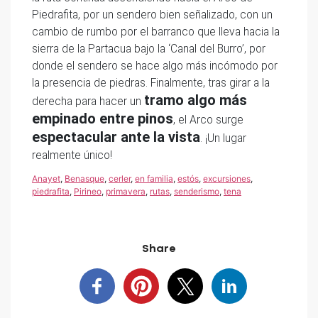
Piedrafita, por un sendero bien señalizado, con un
cambio de rumbo por el barranco que lleva hacia la
sierra de la Partacua bajo la ‘Canal del Burro’, por
donde el sendero se hace algo más incómodo por
la presencia de piedras. Finalmente, tras girar a la
tramo algo más
derecha para hacer un
empinado entre pinos
, el Arco surge
espectacular ante la vista
. ¡Un lugar
realmente único!
Anayet
,
Benasque
,
cerler
,
en familia
,
estós
,
excursiones
,
piedrafita
,
Pirineo
,
primavera
,
rutas
,
senderismo
,
tena
Share