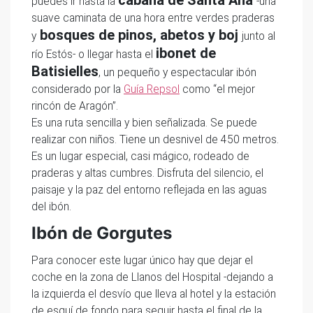
puedes ir hasta la
-una
suave caminata de una hora entre verdes praderas
bosques de pinos, abetos y boj
y
junto al
ibonet de
río Estós- o llegar hasta el
Batisielles
, un pequeño y espectacular ibón
considerado por la
Guía Repsol
como “el mejor
rincón de Aragón”.
Es una ruta sencilla y bien señalizada. Se puede
realizar con niños. Tiene un desnivel de 450 metros.
Es un lugar especial, casi mágico, rodeado de
praderas y altas cumbres. Disfruta del silencio, el
paisaje y la paz del entorno reflejada en las aguas
del ibón.
Ibón de Gorgutes
Para conocer este lugar único hay que dejar el
coche en la zona de Llanos del Hospital -dejando a
la izquierda el desvío que lleva al hotel y la estación
de esquí de fondo para seguir hasta el final de la