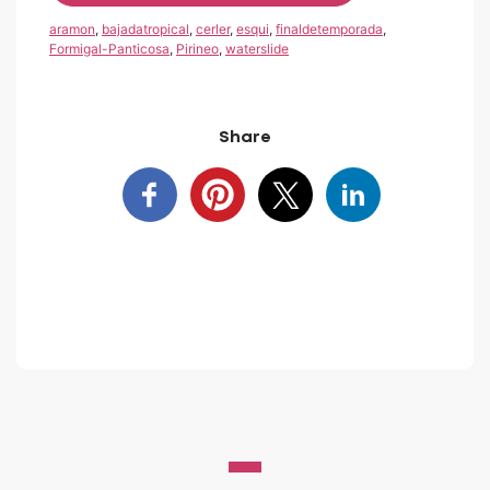
aramon
,
bajadatropical
,
cerler
,
esqui
,
finaldetemporada
,
Formigal-Panticosa
,
Pirineo
,
waterslide
Share