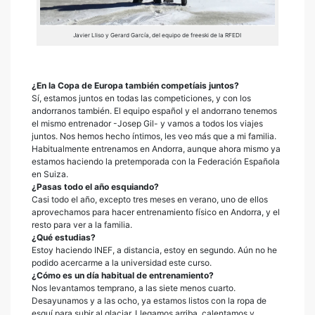
Javier Lliso y Gerard García, del equipo de freeski de la RFEDI
¿En la Copa de Europa también competíais juntos?
Sí, estamos juntos en todas las competiciones, y con los
andorranos también. El equipo español y el andorrano tenemos
el mismo entrenador -Josep Gil- y vamos a todos los viajes
juntos. Nos hemos hecho íntimos, les veo más que a mi familia.
Habitualmente entrenamos en Andorra, aunque ahora mismo ya
estamos haciendo la pretemporada con la Federación Española
en Suiza.
¿Pasas todo el año esquiando?
Casi todo el año, excepto tres meses en verano, uno de ellos
aprovechamos para hacer entrenamiento físico en Andorra, y el
resto para ver a la familia.
¿Qué estudias?
Estoy haciendo INEF, a distancia, estoy en segundo. Aún no he
podido acercarme a la universidad este curso.
¿Cómo es un día habitual de entrenamiento?
Nos levantamos temprano, a las siete menos cuarto.
Desayunamos y a las ocho, ya estamos listos con la ropa de
esquí para subir al glaciar. Llegamos arriba, calentamos y