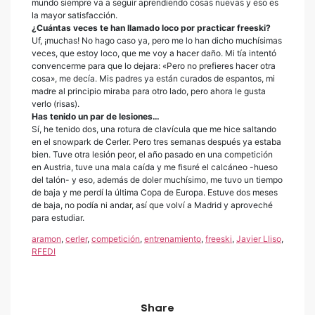
mundo siempre va a seguir aprendiendo cosas nuevas y eso es
la mayor satisfacción.
¿Cuántas veces te han llamado loco por practicar freeski?
Uf, ¡muchas! No hago caso ya, pero me lo han dicho muchísimas
veces, que estoy loco, que me voy a hacer daño. Mi tía intentó
convencerme para que lo dejara: «Pero no prefieres hacer otra
cosa», me decía. Mis padres ya están curados de espantos, mi
madre al principio miraba para otro lado, pero ahora le gusta
verlo (risas).
Has tenido un par de lesiones…
Sí, he tenido dos, una rotura de clavícula que me hice saltando
en el snowpark de Cerler. Pero tres semanas después ya estaba
bien. Tuve otra lesión peor, el año pasado en una competición
en Austria, tuve una mala caída y me fisuré el calcáneo -hueso
del talón- y eso, además de doler muchísimo, me tuvo un tiempo
de baja y me perdí la última Copa de Europa. Estuve dos meses
de baja, no podía ni andar, así que volví a Madrid y aproveché
para estudiar.
aramon
,
cerler
,
competición
,
entrenamiento
,
freeski
,
Javier Lliso
,
RFEDI
Share