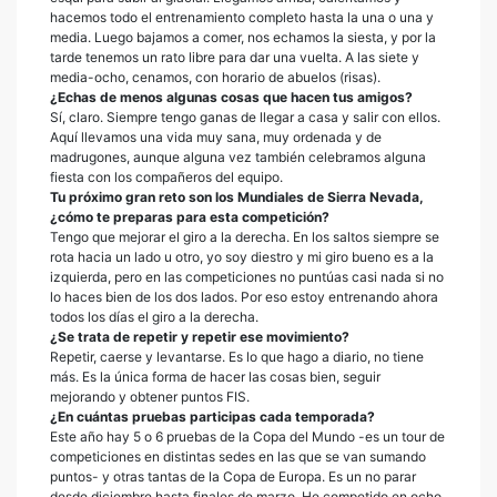
hacemos todo el entrenamiento completo hasta la una o una y
media. Luego bajamos a comer, nos echamos la siesta, y por la
tarde tenemos un rato libre para dar una vuelta. A las siete y
media-ocho, cenamos, con horario de abuelos (risas).
¿Echas de menos algunas cosas que hacen tus amigos?
Sí, claro. Siempre tengo ganas de llegar a casa y salir con ellos.
Aquí llevamos una vida muy sana, muy ordenada y de
madrugones, aunque alguna vez también celebramos alguna
fiesta con los compañeros del equipo.
Tu próximo gran reto son los Mundiales de Sierra Nevada,
¿cómo te preparas para esta competición?
Tengo que mejorar el giro a la derecha. En los saltos siempre se
rota hacia un lado u otro, yo soy diestro y mi giro bueno es a la
izquierda, pero en las competiciones no puntúas casi nada si no
lo haces bien de los dos lados. Por eso estoy entrenando ahora
todos los días el giro a la derecha.
¿Se trata de repetir y repetir ese movimiento?
Repetir, caerse y levantarse. Es lo que hago a diario, no tiene
más. Es la única forma de hacer las cosas bien, seguir
mejorando y obtener puntos FIS.
¿En cuántas pruebas participas cada temporada?
Este año hay 5 o 6 pruebas de la Copa del Mundo -es un tour de
competiciones en distintas sedes en las que se van sumando
puntos- y otras tantas de la Copa de Europa. Es un no parar
desde diciembre hasta finales de marzo. He competido en ocho