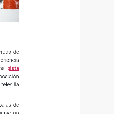
erdas de
eriencia
una
pista
posición
telesilla
palas de
jarse un