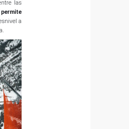
ntre las
 permite
esnivel a
a.