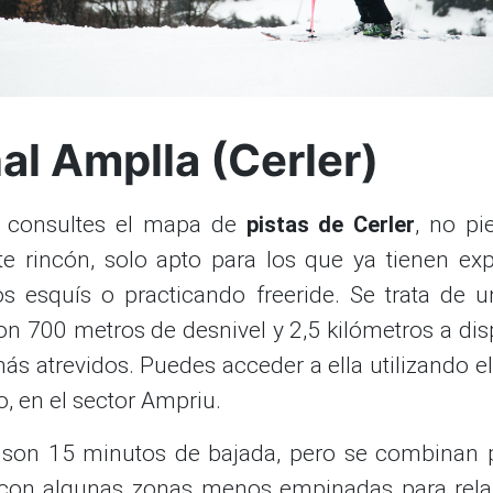
al Amplla (Cerler)
 consultes el mapa de
pistas de Cerler
, no pi
ste rincón, solo apto para los que ya tienen exp
os esquís o practicando freeride. Se trata de 
n 700 metros de desnivel y 2,5 kilómetros a dis
ás atrevidos. Puedes acceder a ella utilizando el 
o, en el sector Ampriu.
son 15 minutos de bajada, pero se combinan 
 con algunas zonas menos empinadas para rela