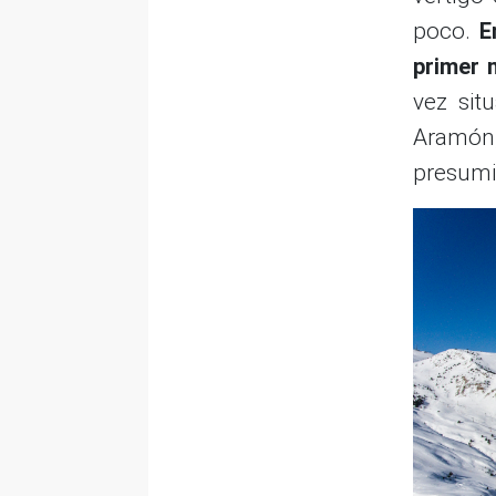
poco.
E
primer 
vez sit
Aramón,
presumi