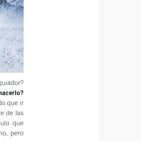
quiador?
hacerlo?
ás que ir
e de las
culo que
mo, pero