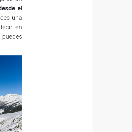
desde el
eces una
decir en
r puedes