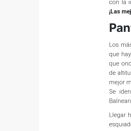
con la i
¡Las me
Pan
Los más
que hay
que ond
de altit
mejor m
Se ide
Balneari
Llegar h
esquiad