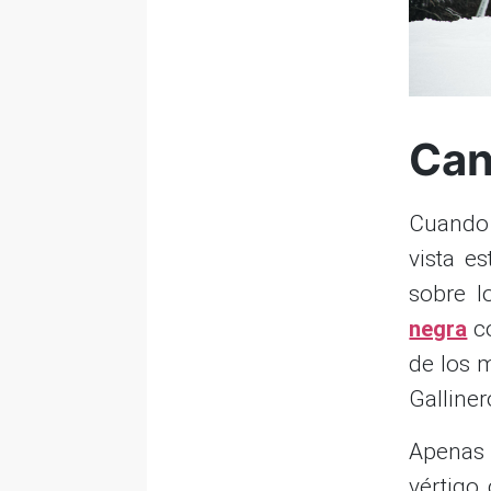
Can
Cuando
vista e
sobre l
negra
co
de los m
Galliner
Apenas 
vértigo