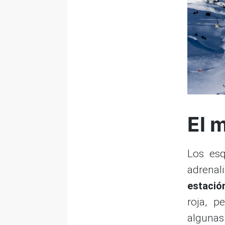
El 
Los esq
adrena
estació
roja, 
algunas