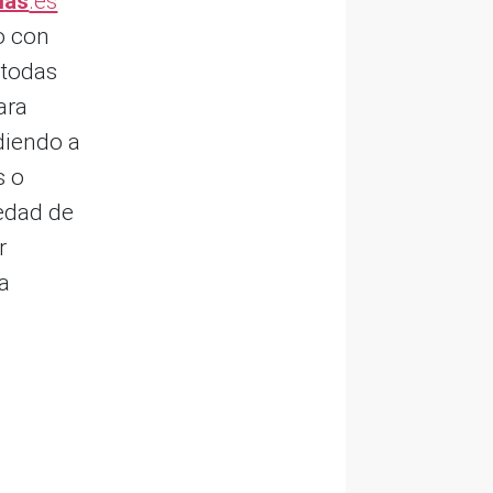
ias
.es
 o con
todas
ara
diendo a
s o
iedad de
r
la