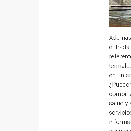
Además 
entrada
referent
termales
en un e
¿Pueden
combina
salud y
servici
informa