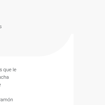
s
s que le
ucha
e
Aramón