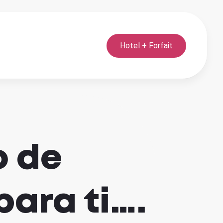
Hotel + Forfait
o de
ara ti….