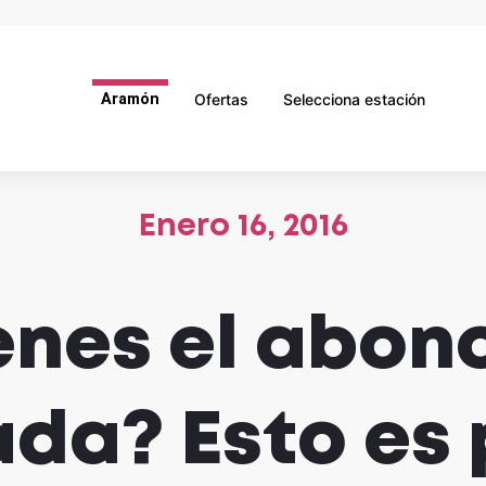
Aramón
Ofertas
Selecciona estación
Enero 16, 2016
enes el abon
da? Esto es p