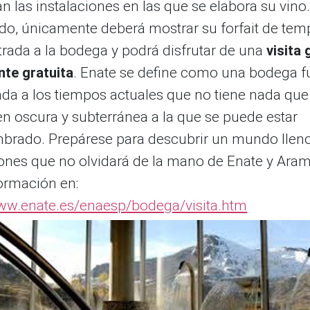
 las instalaciones en las que se elabora su vino.
ado, únicamente deberá mostrar su forfait de te
trada a la bodega y podrá disfrutar de una
visita
nte gratuita
. Enate se define como una bodega f
ada a los tiempos actuales que no tiene nada que
en oscura y subterránea a la que se puede estar
brado. Prepárese para descubrir un mundo llen
ones que no olvidará de la mano de Enate y Ara
ormación en:
www.enate.es/enaesp/bodega/visita.htm