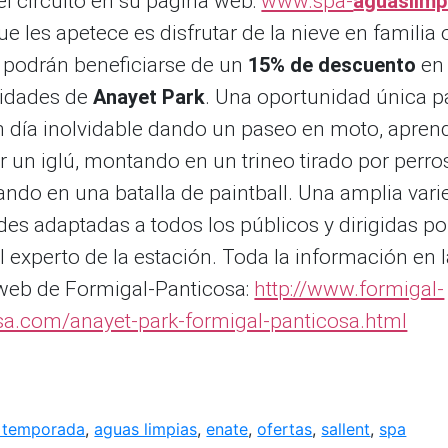
el circuito en su página web:
www.spa-
aguaslimp
que les apetece es disfrutar de la nieve en familia
 podrán beneficiarse de un
15% de descuento
en 
ividades de
Anayet Park
. Una oportunidad única p
n día inolvidable dando un paseo en moto, apren
r un iglú, montando en un trineo tirado por perro
ando en una batalla de paintball. Una amplia var
des adaptadas a todos los públicos y dirigidas po
 experto de la estación. Toda la información en 
web de Formigal-Panticosa:
http://www.formigal-
sa.com/anayet-park-formigal-panticosa.html
 temporada
,
aguas limpias
,
enate
,
ofertas
,
sallent
,
spa