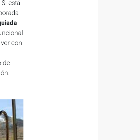
 Si está
mporada
 guiada
uncional
 ver con
o de
món.