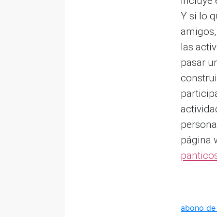
incluye 
Y si lo 
amigos,
las act
pasar u
construi
particip
activida
personal
página 
pantico
abono de