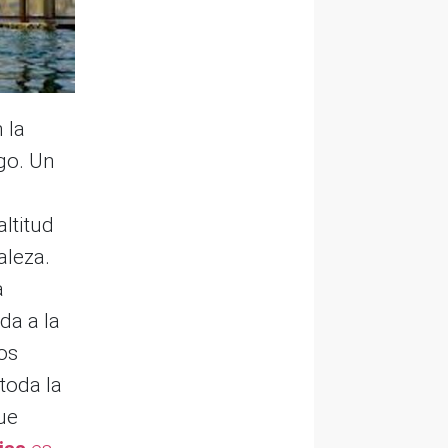
 la
go. Un
ltitud
aleza.
a
da a la
os
toda la
ue