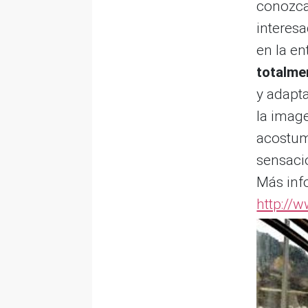
conozcan
interes
en la en
totalme
y adapt
la imag
acostum
sensaci
Más inf
http://