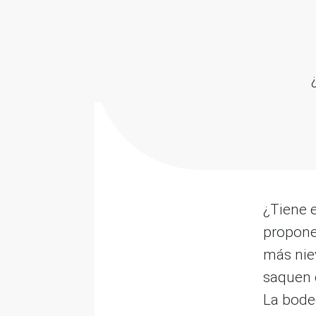
¿Tiene 
propone
más nie
saquen e
La bode