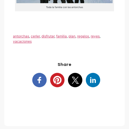
Toda la familia con las antorchas
antorchas
,
cerler
,
disfrutar
,
familia
,
plan
,
regalos
,
reyes
,
vacaciones
Share