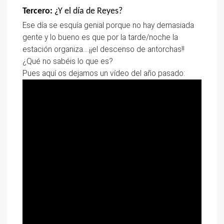
Tercero:
¿Y el día de Reyes?
Ese día se esquía genial porque no hay demasiada
gente y lo bueno es que por la tarde/noche la
estación organiza….¡¡el descenso de antorchas!!
¿Qué no sabéis lo que es?
Pues aquí os dejamos un vídeo del año pasado: