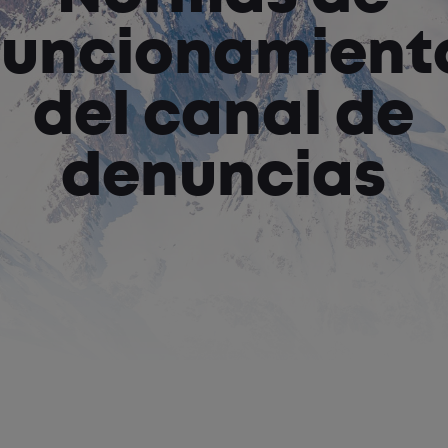
funcionamient
del canal de
denuncias