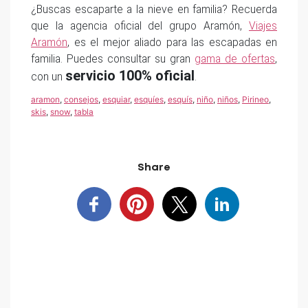
¿Buscas escaparte a la nieve en familia? Recuerda
que la agencia oficial del grupo Aramón,
Viajes
Aramón
, es el mejor aliado para las escapadas en
familia. Puedes consultar su gran
gama de ofertas
,
servicio 100% oficial
con un
.
aramon
,
consejos
,
esquiar
,
esquíes
,
esquís
,
niño
,
niños
,
Pirineo
,
skis
,
snow
,
tabla
Share